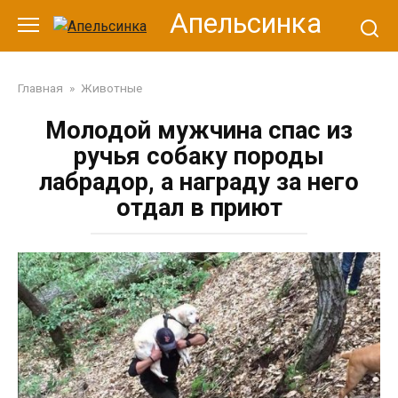
Перейти
Апельсинка
к
контенту
Главная
»
Животные
Молодой мужчина спас из
ручья собаку породы
лабрадор, а награду за него
отдал в приют