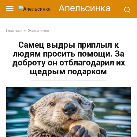
Перейти
Апельсинка
к
контенту
Главная
»
Животные
Самец выдры приплыл к
людям просить помощи. За
доброту он отблагодарил их
щедрым подарком