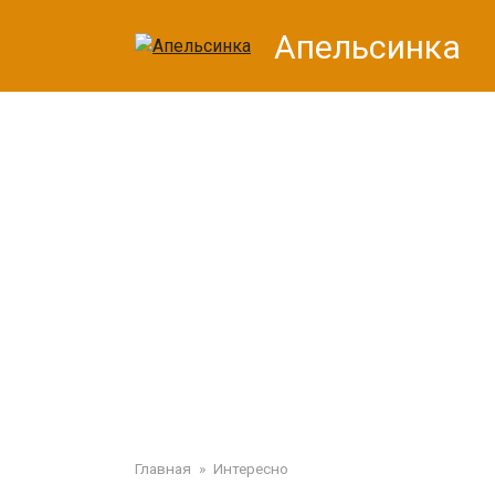
Перейти
Апельсинка
к
контенту
Главная
»
Интересно