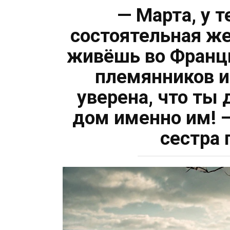
— Марта, у т
состоятельная ж
живёшь во Франци
племянников и
уверена, что ты
дом именно им! 
сестра 