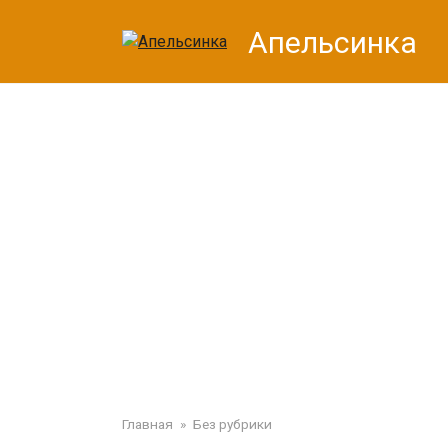
Перейти
Апельсинка
к
контенту
Главная
»
Без рубрики