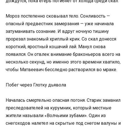
дождутся, пока егерь погибнет от холода среди скал.
Мороз постепенно сковывал тело. Сонливость —
опасный предвестник замерзания — уже начинала
затуманивать сознание. И вдруг ночную тишину
прорезал знакомый хриплый крик. Со скал донесся
короткий, яростный кошачий лай. Манул снова
появился. Он отвлек внимание браконьеров всего на
несколько секунд, но именно этого времени хватило,
чтобы Матвеевич бесследно растворился во мраке.
Побег через Глотку дьявола
Началась смертельно опасная погоня. Старик заманил
преследователей на курумник, который местные
жители называли «Волчьими зубами». Один из
снегоходов налетел на скрытые под снегом валуны и