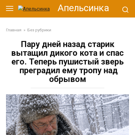
Перейти
Апельсинка
к
контенту
Главная
»
Без рубрики
Пару дней назад старик
вытащил дикого кота и спас
его. Теперь пушистый зверь
преградил ему тропу над
обрывом