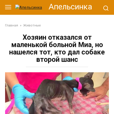
Перейти
Апельсинка
к
контенту
Главная
»
Животные
Хозяин отказался от
маленькой больной Миа, но
нашелся тот, кто дал собаке
второй шанс