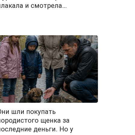
плакала и смотрела…
Они шли покупать
породистого щенка за
последние деньги. Но у