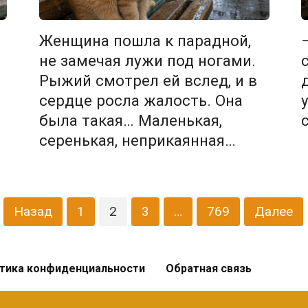
Женщина пошла к парадной,
не замечая лужи под ногами.
Рыжий смотрел ей вслед, и в
сердце росла жалость. Она
была такая… Маленькая,
серенькая, неприкаянная…
…
Назад
1
2
3
…
769
Далее
тика конфиденциальности
Обратная связь