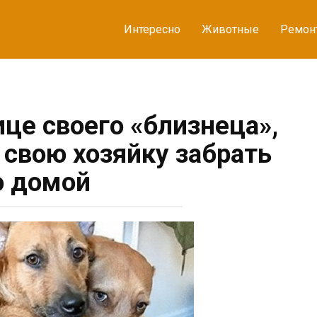
Интересно
Животные
Ремон
ице своего «близнеца»,
 свою хозяйку забрать
о домой