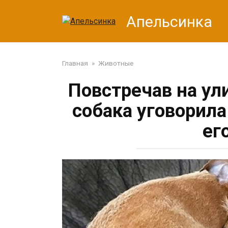
Перейти
Апельсинка
к
контенту
Главная
»
Животные
Повстречав на ул
собака уговорила
ег