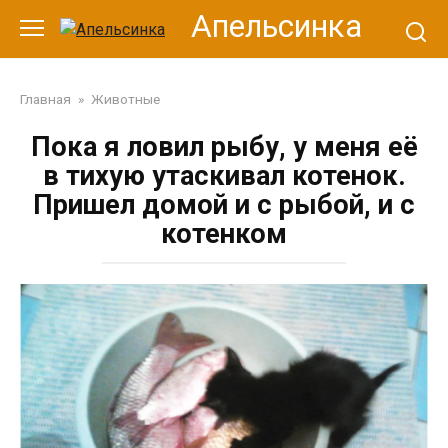
Перейти
Апельсинка
к
контенту
Главная
»
Животные
Пока я ловил рыбу, у меня её
в тихую утаскивал котенок.
Пришел домой и с рыбой, и с
котенком