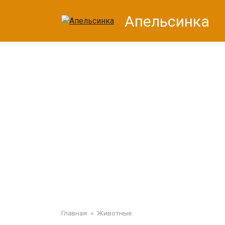
Перейти
Апельсинка
к
контенту
Главная
»
Животные