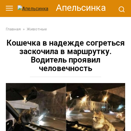
Перейти
Апельсинка
к
контенту
Главная
»
Животные
Кошечка в надежде согреться
заскочила в маршрутку.
Водитель проявил
человечность