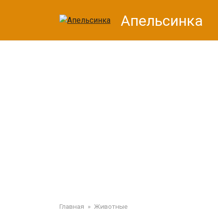
Перейти
Апельсинка
к
контенту
Главная
»
Животные