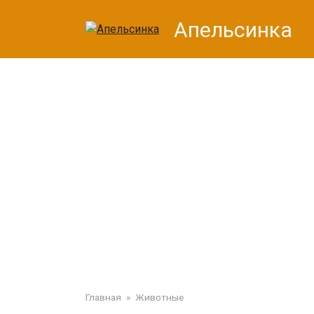
Перейти
Апельсинка
к
контенту
Главная
»
Животные