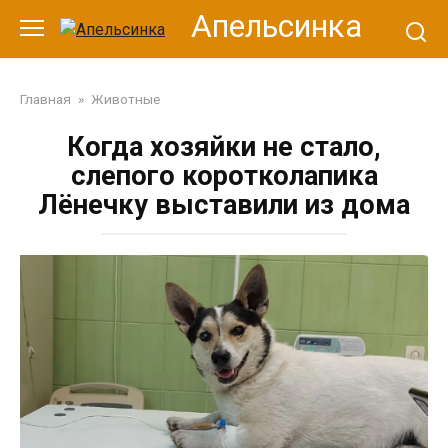
Перейти
Апельсинка
к
контенту
Главная
»
Животные
Когда хозяйки не стало,
слепого коротколапика
Лёнечку выставили из дома