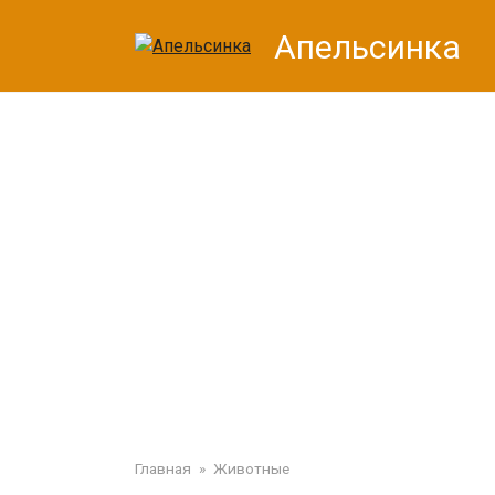
Перейти
Апельсинка
к
контенту
Главная
»
Животные