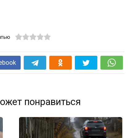
атью
ebook
ожет понравиться