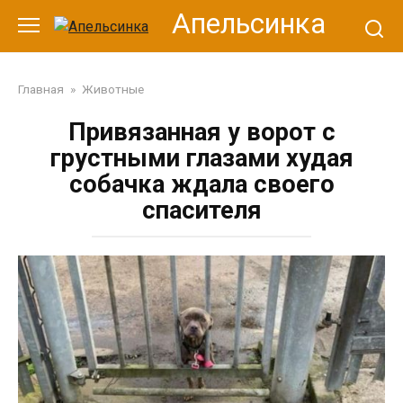
Перейти
Апельсинка
к
контенту
Главная
»
Животные
Привязанная у ворот с
грустными глазами худая
собачка ждала своего
спасителя