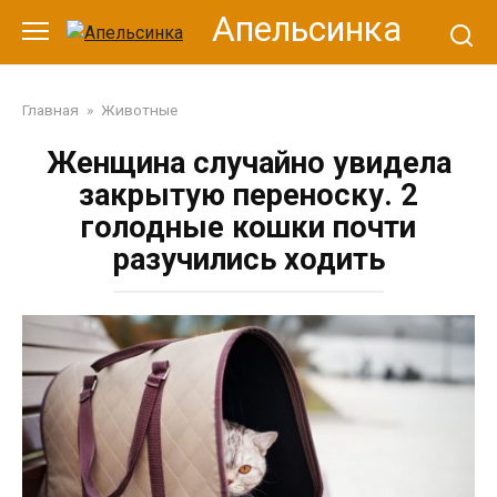
Перейти
Апельсинка
к
контенту
Главная
»
Животные
Женщина случайно увидела
закрытую переноску. 2
голодные кошки почти
разучились ходить