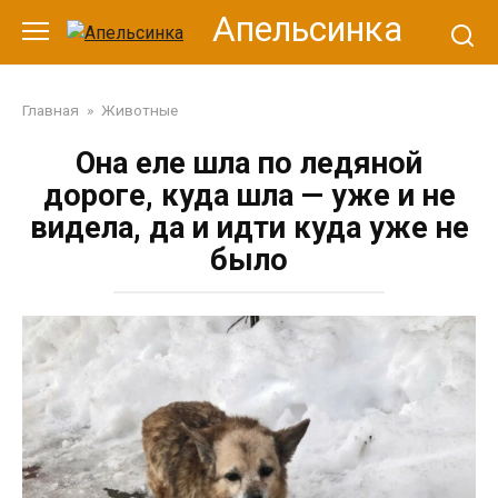
Перейти
Апельсинка
к
контенту
Главная
»
Животные
Она еле шла по ледяной
дороге, куда шла — уже и не
видела, да и идти куда уже не
было