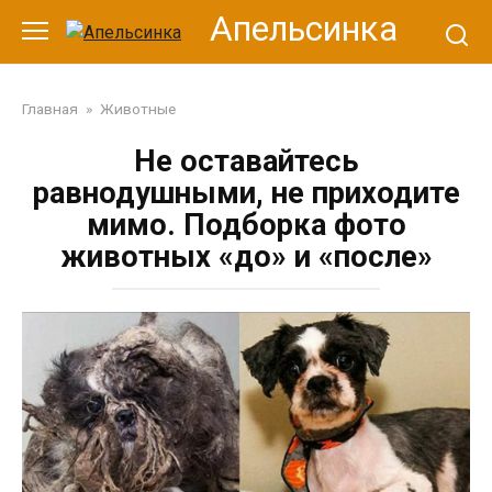
Перейти
Апельсинка
к
контенту
Главная
»
Животные
Не оставайтесь
равнодушными, не приходите
мимо. Подборка фото
животных «до» и «после»