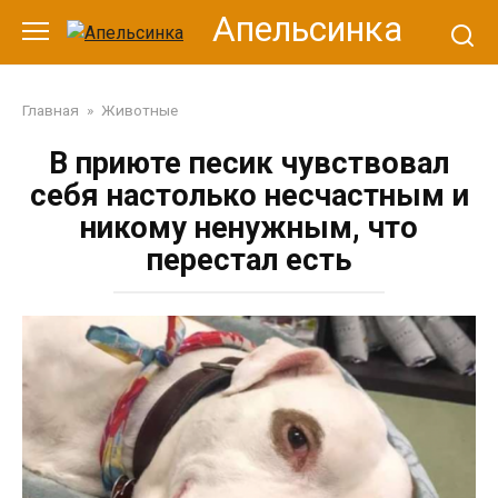
Перейти
Апельсинка
к
контенту
Главная
»
Животные
В приюте песик чувствовал
себя настолько несчастным и
никому ненужным, что
перестал есть