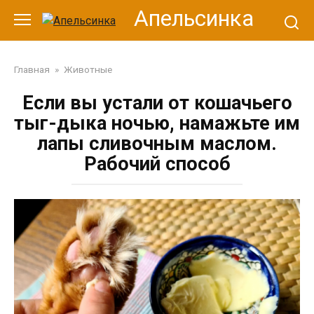
Перейти
Апельсинка
к
контенту
Главная
»
Животные
Если вы устали от кошачьего
тыг-дыка ночью, намажьте им
лапы сливочным маслом.
Рабочий способ