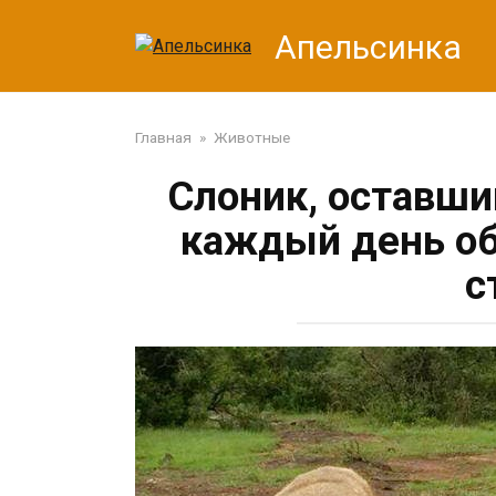
Перейти
Апельсинка
к
контенту
Главная
»
Животные
Слоник, оставши
каждый день об
с