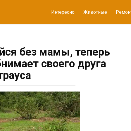
Интересно
Животные
Ремон
йся без мамы, теперь
нимает своего друга
трауса