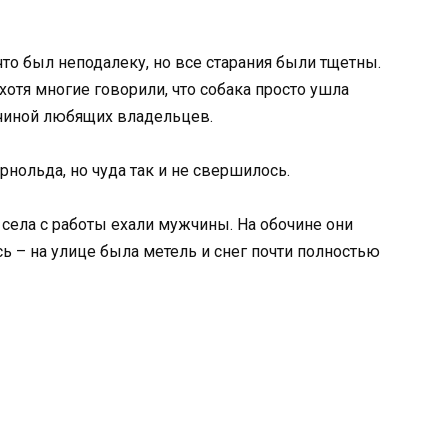
, что был неподалеку, но все старания были тщетны.
отя многие говорили, что собака просто ушла
нчиной любящих владельцев.
нольда, но чуда так и не свершилось.
 села с работы ехали мужчины. На обочине они
сь – на улице была метель и снег почти полностью