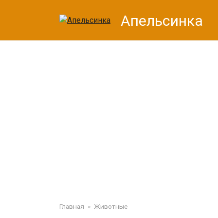
Перейти
Апельсинка
к
контенту
Главная
»
Животные