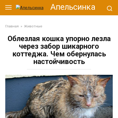
Перейти
Апельсинка
к
контенту
Главная
»
Животные
Облезлая кошка упорно лезла
через забор шикарного
коттеджа. Чем обернулась
настойчивость