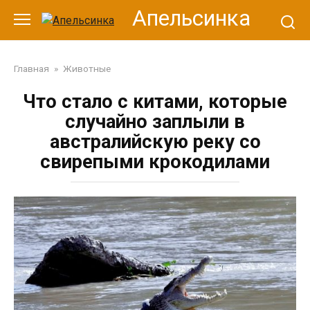
Перейти
Апельсинка
к
контенту
Главная
»
Животные
Что стало с китами, которые
случайно заплыли в
австралийскую реку со
свирепыми крокодилами