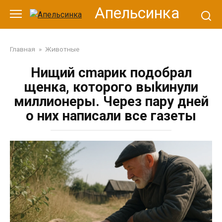
Перейти
Апельсинка
к
контенту
Главная
»
Животные
Нищий сmарик подобрал
щенка, которого выkинули
миллионеры. Через пару дней
о них написали все газеты