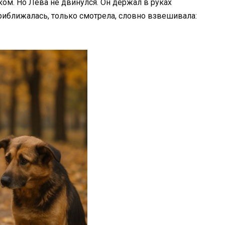
иком. Но Лёва не двинулся. Он держал в руках
 приближалась, только смотрела, словно взвешивала: