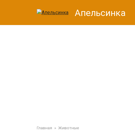
Перейти
Апельсинка
к
контенту
Главная
»
Животные