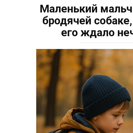
Маленький мальчи
бродячей собаке
его ждaло нe