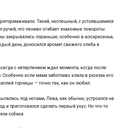
притормаживало. Тихий, неспешный, с устоявшимися
 ручей, что лениво огибает знакомые повороты.
ины закрывались пораньше, особенно в воскресенье,
аждый день доносился аромат свежего хлеба и
сегда с нетерпением ждал момента, когда после
 Особенно если мама заботливо клала в рюкзак его
аплей горчицы — точно так, как он любил.
сыпались под ногами, Лёва, как обычно, устроился на
од и приготовился сделать первый укус. Но что-то
яла собака.