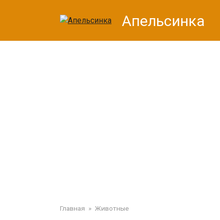
Перейти
Апельсинка
к
контенту
Главная
»
Животные