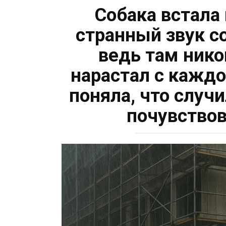
Собака встала
странный звук с
ведь там ник
нарастал с каждо
поняла, что случ
почувствов