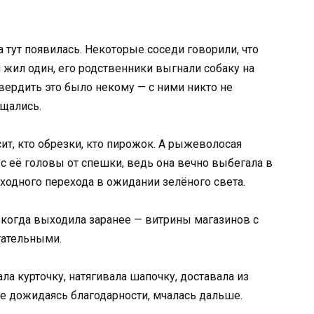
а тут появилась. Некоторые соседи говорили, что
жил один, его родственники выгнали собаку на
твердить это было некому — с ними никто не
бщались.
ит, кто обрезки, кто пирожок. А рыжеволосая
 с её головы от спешки, ведь она вечно выбегала в
ходного перехода в ожидании зелёного света.
, когда выходила заранее — витрины магазинов с
гательными.
ала курточку, натягивала шапочку, доставала из
Не дожидаясь благодарности, мчалась дальше.