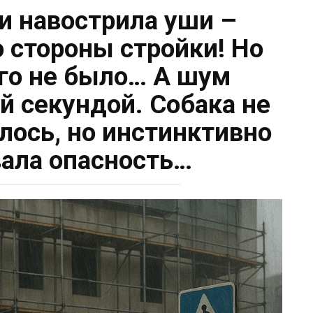
 и навострила уши –
о стороны стройки! Но
ого не было… А шум
й секундой. Собака не
илось, но инстинктивно
ала опасность…