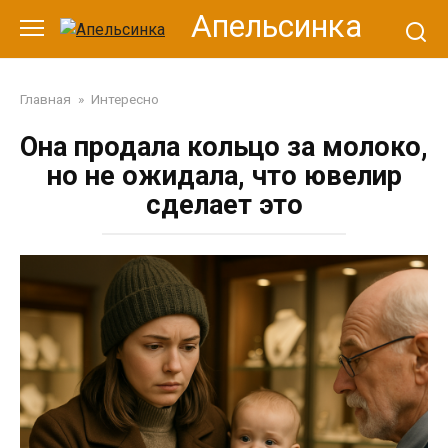
Перейти
Апельсинка
к
контенту
Главная
»
Интересно
Она продала кольцо за молоко,
но не ожидала, что ювелир
сделает это