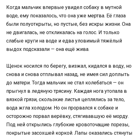
Когда мальчик впервые увидел собаку в мутной
воде, ему показалось, что она уже мертва. Её глаза
были полуоткрыты, но пустые, без искры жизни. Она
не двигалась, не откликалась на голос. И только
слабые круги на воде и едва уловимый тяжёлый
выдох подсказали — она ещё жива.
Щенок носился по берегу, визжал, кидался в воду, но
снова и снова отплывал назад, не имея сил доплыть
до матери. Тогда мальчик не стал колебаться — он
прыгнул в ледяную трясину. Каждая нога утопала в
вязкой грязи, скользкие листья цеплялись за тело,
вода жгла холодом. Но он прорвался к собаке и
осторожно порвал верёвку, стягивавшую её морду.
Под ней открылись глубокие кровоточащие порезы,
покрытые засохшей коркой. Лапы оказались стянуты