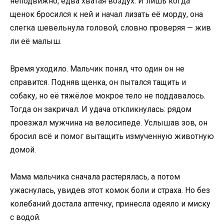
неподвижно, едва хватая воздух. И лишь когда
щенок бросился к ней и начал лизать её морду, она
слегка шевельнула головой, словно проверяя — жив
ли её малыш.
Время уходило. Мальчик понял, что один он не
справится. Подняв щенка, он пытался тащить и
собаку, но её тяжёлое мокрое тело не поддавалось.
Тогда он закричал. И удача откликнулась: рядом
проезжал мужчина на велосипеде. Услышав зов, он
бросил всё и помог вытащить измученную животную
домой.
Мама мальчика сначала растерялась, а потом
ужаснулась, увидев этот комок боли и страха. Но без
колебаний достала аптечку, принесла одеяло и миску
с водой.