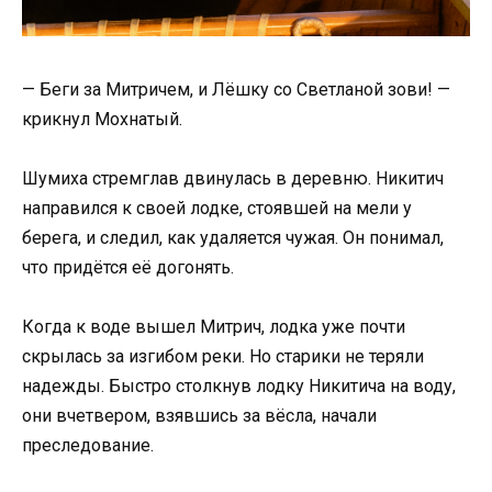
— Беги за Митричем, и Лёшку со Светланой зови! —
крикнул Мохнатый.
Шумиха стремглав двинулась в деревню. Никитич
направился к своей лодке, стоявшей на мели у
берега, и следил, как удаляется чужая. Он понимал,
что придётся её догонять.
Когда к воде вышел Митрич, лодка уже почти
скрылась за изгибом реки. Но старики не теряли
надежды. Быстро столкнув лодку Никитича на воду,
они вчетвером, взявшись за вёсла, начали
преследование.