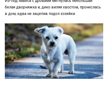
Из-под навеса с дровами метнулась небольшая
белая дворняжка и, дико виляя хвостом, пронеслась
в дом, едва не зацепив подол хозяйки.