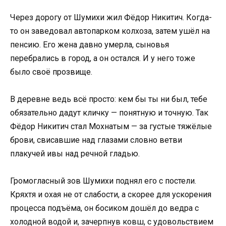
Через дорогу от Шумихи жил Фёдор Никитич. Когда-
то он заведовал автопарком колхоза, затем ушёл на
пенсию. Его жена давно умерла, сыновья
перебрались в город, а он остался. И у него тоже
было своё прозвище.
В деревне ведь всё просто: кем бы ты ни был, тебе
обязательно дадут кличку — понятную и точную. Так
Фёдор Никитич стал Мохнатым — за густые тяжёлые
брови, свисавшие над глазами словно ветви
плакучей ивы над речной гладью.
Громогласный зов Шумихи поднял его с постели.
Кряхтя и охая не от слабости, а скорее для ускорения
процесса подъёма, он босиком дошёл до ведра с
холодной водой и, зачерпнув ковш, с удовольствием