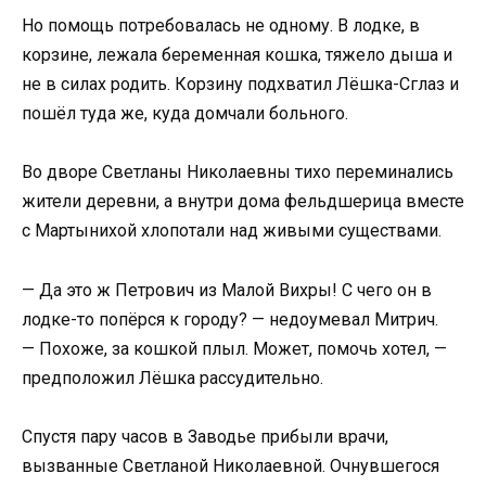
Но помощь потребовалась не одному. В лодке, в
корзине, лежала беременная кошка, тяжело дыша и
не в силах родить. Корзину подхватил Лёшка-Сглаз и
пошёл туда же, куда домчали больного.
Во дворе Светланы Николаевны тихо переминались
жители деревни, а внутри дома фельдшерица вместе
с Мартынихой хлопотали над живыми существами.
— Да это ж Петрович из Малой Вихры! С чего он в
лодке-то попёрся к городу? — недоумевал Митрич.
— Похоже, за кошкой плыл. Может, помочь хотел, —
предположил Лёшка рассудительно.
Спустя пару часов в Заводье прибыли врачи,
вызванные Светланой Николаевной. Очнувшегося