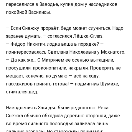
переселился в Заводье, купив дом у наследников
покойной Василисы.
— Если Снежку прорвёт, беда может случиться. Надо
заранее думать, — согласился Лёшка-Сглаз.
— Фёдор Никитич, лодка ваша в порядке? —
поинтересовалась Светлана Николаевна у Мохнатого.
— Да как же… С Митричем её осенью вытащили,
просушили, проконопатили, накрыли. Проверить не
мешает, конечно, но думаю — всё на ходу,
пассажиров принять готова! — подмигнув Шумихе,
отчитался дед.
Наводнения в Заводье были редкостью. Река
Снежка обычно обходила деревню стороной, даже
во время сильного половодья заливала лишь
дальние огороды. Но старожилы понимали: