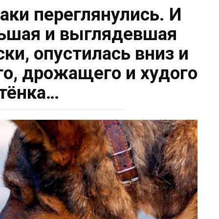
аки переглянулись. И
льшая и выглядевшая
ки, опустилась вниз и
го, дрожащего и худого
тёнка…