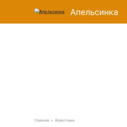
Перейти
Апельсинка
к
контенту
Главная
»
Животные