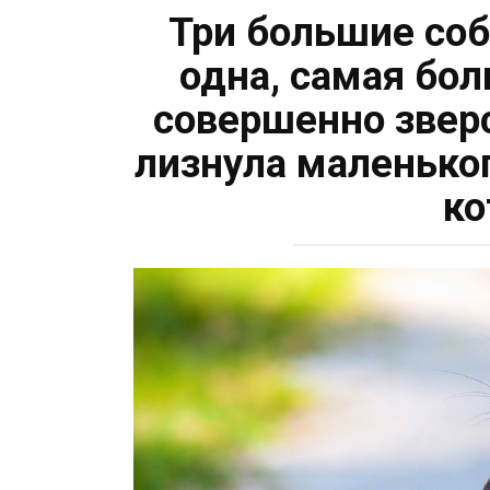
Три большие соб
одна, самая бо
совершенно зверс
лизнула маленько
ко