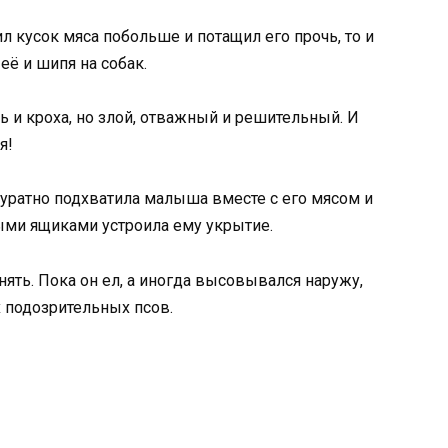
ил кусок мяса побольше и потащил его прочь, то и
её и шипя на собак.
ть и кроха, но злой, отважный и решительный. И
я!
куратно подхватила малыша вместе с его мясом и
рыми ящиками устроила ему укрытие.
нять. Пока он ел, а иногда высовывался наружу,
х подозрительных псов.