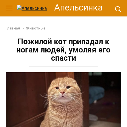
Перейти
Апельсинка
к
контенту
Главная
»
Животные
Пожилой кот припадал к
ногам людей, умоляя его
спасти