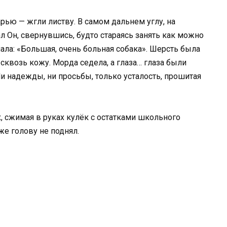
арью — жгли листву. В самом дальнем углу, на
л Он, свернувшись, будто стараясь занять как можно
ала: «Большая, очень больная собака». Шерсть была
 сквозь кожу. Морда седела, а глаза… глаза были
и надежды, ни просьбы, только усталость, прошитая
, сжимая в руках кулёк с остатками школьного
же голову не поднял.