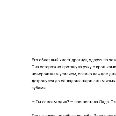
Его облезлый хвост дрогнул, ударяя по зем
Она осторожно протянула руку с крошками.
невероятным усилием, словно каждое дви
дотронулся до её ладони шершавым языком
зубами.
— Ты совсем один? — прошептала Лада. От
Так началась их тайная дружба. Лада пони