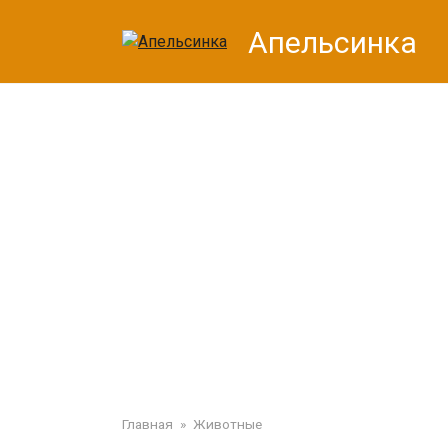
Перейти
Апельсинка
к
контенту
Главная
»
Животные