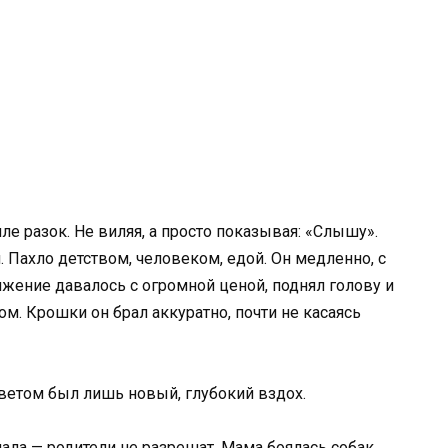
ле разок. Не виляя, а просто показывая: «Слышу».
 Пахло детством, человеком, едой. Он медленно, с
жение давалось с огромной ценой, поднял голову и
. Крошки он брал аккуратно, почти не касаясь
ветом был лишь новый, глубокий вздох.
мала — родители не разрешат. Мама боялась собак,