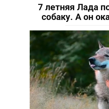
7 летняя Лада п
собаку. А он ок