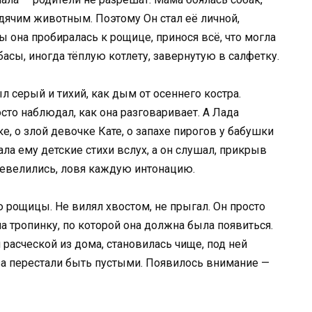
одячим животным. Поэтому Он стал её личной,
 она пробиралась к рощице, принося всё, что могла
басы, иногда тёплую котлету, завернутую в салфетку.
л серый и тихий, как дым от осеннего костра.
сто наблюдал, как она разговаривает. А Лада
е, о злой девочке Кате, о запахе пирогов у бабушки
ала ему детские стихи вслух, а он слушал, прикрыв
шевелились, ловя каждую интонацию.
ю рощицы. Не вилял хвостом, не прыгал. Он просто
на тропинку, по которой она должна была появиться.
расческой из дома, становилась чище, под ней
а перестали быть пустыми. Появилось внимание —