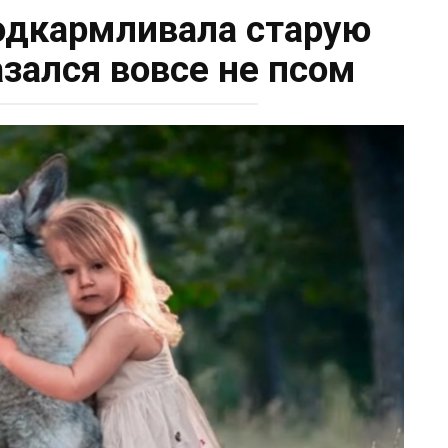
одкармливала старую
азался вовсе не псом