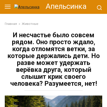
Перейти
Апельсинка
к
контенту
Главная
»
Животные
И несчастье было совсем
рядом. Оно просто ждало,
когда отломятся ветки, за
которые держались дети. Но
разве может удержать
верёвка друга, который
слышит крик своего
человека? Разумеется, нет!