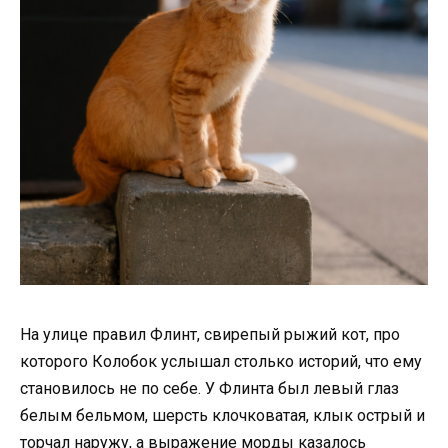
На улице правил Флинт, свирепый рыжий кот, про
которого Колобок услышал столько историй, что ему
становилось не по себе. У Флинта был левый глаз
белым бельмом, шерсть клочковатая, клык острый и
торчал наружу, а выражение морды казалось