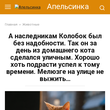
Перейти
Апельсинка
к
контенту
Главная
»
Животные
А наследникам Колобок был
без надобности. Так он за
день из домашнего кота
сделался уличным. Хорошо
хоть подрасти успел к тому
времени. Мелюзге на улице не
выжить…