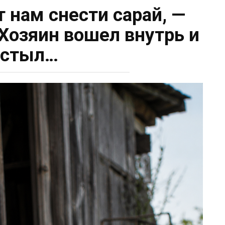
т нам снести сарай, —
 Хозяин вошел внутрь и
астыл…