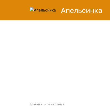
Перейти
Апельсинка
к
контенту
Главная
»
Животные