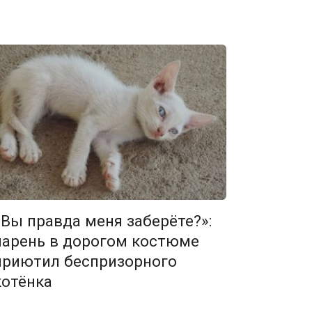
«Вы правда меня заберёте?»:
парень в дорогом костюме
приютил беспризорного
котёнка