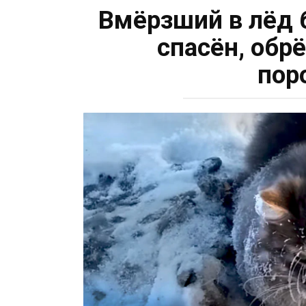
Вмёрзший в лёд 
спасён, обр
пор