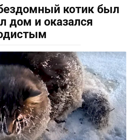
бездомный котик был
ёл дом и оказался
одистым