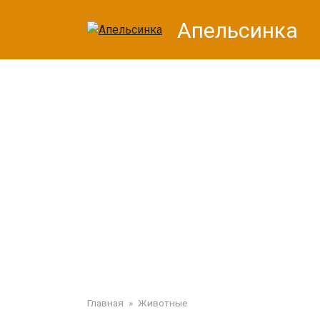
Перейти
Апельсинка
к
контенту
Главная
»
Животные