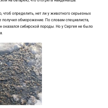
или на батарею, что отогреть найденыша.
, чтоб определить, нет ли у животного серьезных
е получил обморожение. По словам специалиста,
н оказался сибирской породы. Но у Сергея не было
а.