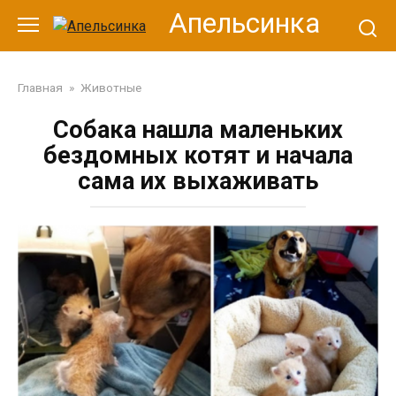
Перейти
Апельсинка
к
контенту
Главная
»
Животные
Собака нашла маленьких
бездомных котят и начала
сама их выхаживать