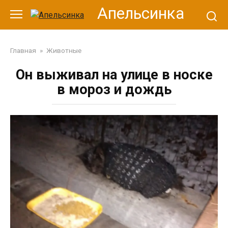
Перейти
Апельсинка
к
контенту
Главная
»
Животные
Он выживал на улице в носке
в мороз и дождь