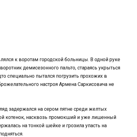
ялся к воротам городской больницы. В одной руке
воротник демисезонного пальто, стараясь укрыться
дто специально пытался погрузить прохожих в
брожелательного настроя Армена Саркисовича не
гляд задержался на сером пятне среди желтых
дой котенок, насквозь промокший и уже лишенный
ержалась на тонкой шейке и грозила упасть на
подняться.