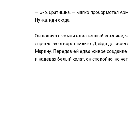
— Э-э, братишка, — мягко пробормотал Арм
Ну-ка, иди сюда.
Он поднял с земли едва теплый комочек, з
спрятал за отворот пальто. Дойдя до свое
Марину. Передав ей едва живое создание 
и надевая белый халат, он спокойно, но че