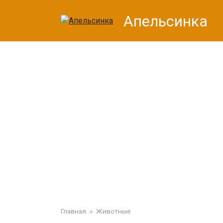
Перейти
Апельсинка
к
контенту
Главная
»
Животные