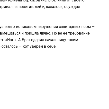
меру Армена Саркисовича. В отличие от своего
тривал на посетителей и, казалось, осуждал
а узнала о вопиющем нарушении санитарных норм —
 вмешаться и пришла лично. Но на ее требование
: «Нэт!». А Брат одарил начальницу таким
осталось — кот уверен в себе.