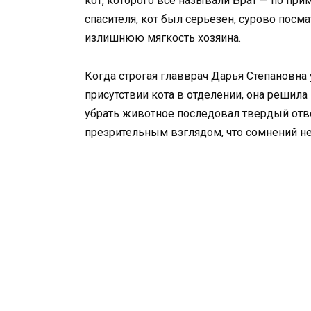
кот, которого все называли Брат — по при
спасителя, кот был серьезен, сурово посма
излишнюю мягкость хозяина.
Когда строгая главврач Дарья Степановн
присутствии кота в отделении, она решила
убрать животное последовал твердый ответ
презрительным взглядом, что сомнений не 