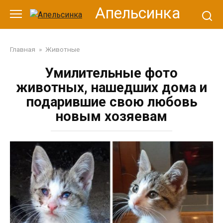
Перейти
Апельсинка
к
контенту
Главная
»
Животные
Умилительные фото
животных, нашедших дома и
подарившие свою любовь
новым хозяевам