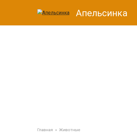
Перейти
Апельсинка
к
контенту
Главная
»
Животные