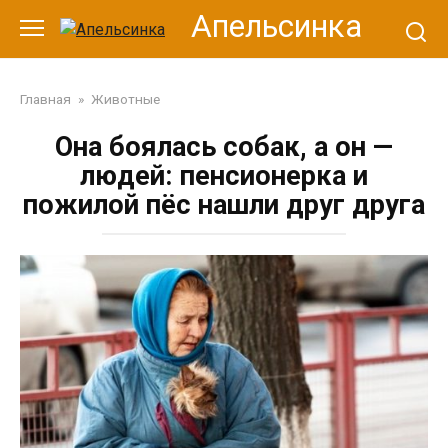
Перейти
Апельсинка
к
контенту
Главная
»
Животные
Она боялась собак, а он —
людей: пенсионерка и
пожилой пёс нашли друг друга