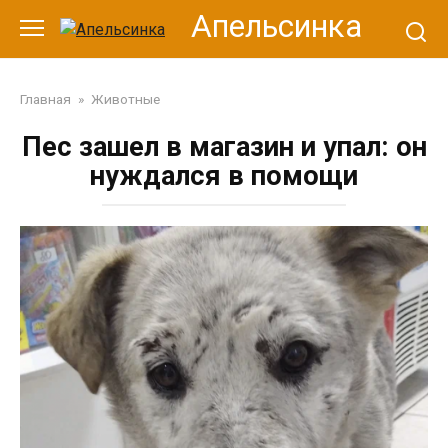
Перейти
Апельсинка
к
контенту
Главная
»
Животные
Пес зашел в магазин и упал: он
нуждался в помощи