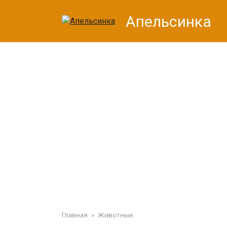
Перейти
Апельсинка
к
контенту
Главная
»
Животные