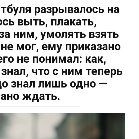
итбуля разрывалось на
ось выть, плакать,
за ним, умолять взять
н не мог, ему приказано
го не понимал: как,
 знал, что с ним теперь
до знал лишь одно —
ано ждать.