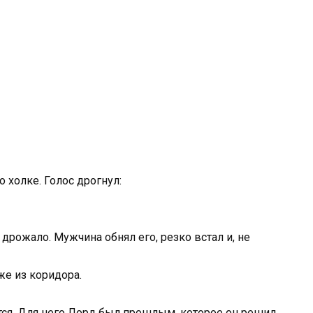
 холке. Голос дрогнул:
 дрожало. Мужчина обнял его, резко встал и, не
же из коридора.
нётся. Для него Лорд был прошлым, которое он решил