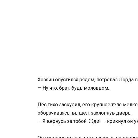
Хозяин опустился рядом, потрепал Лорда по
— Ну что, брат, будь молодцом.
Пёс тихо заскулил, его крупное тело мелко
оборачиваясь, вышел, захлопнув дверь.
— Я вернусь за тобой. Жди! — крикнул он у
Он говорил это, зная, что никогда не вер