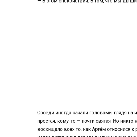
— В этом спокойствии. В том, что мы дыши
Соседи иногда качали головами, глядя на 
простая, кому-то — почти святая. Но никто
восхищало всех то, как Артём относился к