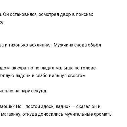
. Он остановился, осмотрел двор в поисках
е.
за и тихонько всхлипнул. Мужчина снова обвёл
рядом, аккуратно погладил малыша по голове.
тёплую ладонь и слабо вильнул хвостом.
ально на пару секунд.
маешь? Но… постой здесь, ладно? — сказал он и
у магазину, откуда доносились мучительные ароматы