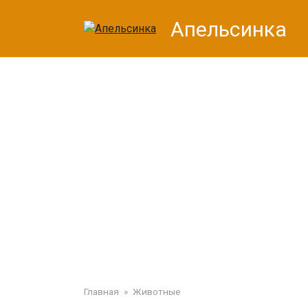
Перейти
Апельсинка
к
контенту
Главная
»
Животные