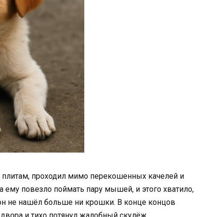
 плитам, проходил мимо перекошенных качелей и
а ему повезло поймать пару мышей, и этого хватило,
р он не нашёл больше ни крошки. В конце концов
двора и тихо потянул жалобный скулёж.