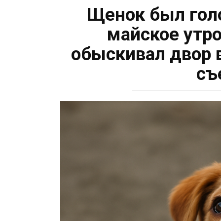
Щенок был гол
майское утро
обыскивал двор 
съ