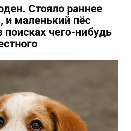
оден. Стояло раннее
, и маленький пёс
в поисках чего-нибудь
естного