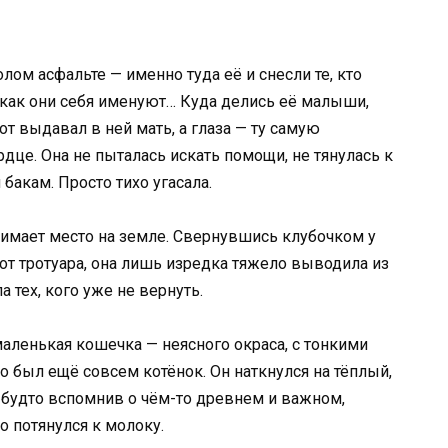
ом асфальте — именно туда её и снесли те, кто
 как они себя именуют… Куда делись её малыши,
т выдавал в ней мать, а глаза — ту самую
дце. Она не пыталась искать помощи, не тянулась к
бакам. Просто тихо угасала.
занимает место на земле. Свернувшись клубочком у
от тротуара, она лишь изредка тяжело выводила из
 тех, кого уже не вернуть.
маленькая кошечка — неясного окраса, с тонкими
о был ещё совсем котёнок. Он наткнулся на тёплый,
 будто вспомнив о чём-то древнем и важном,
 потянулся к молоку.