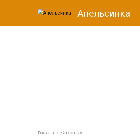
Перейти
Апельсинка
к
контенту
Главная
»
Животные