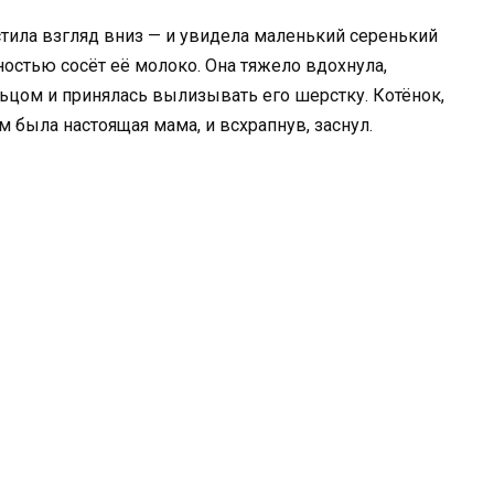
стила взгляд вниз — и увидела маленький серенький
ностью сосёт её молоко. Она тяжело вдохнула,
цом и принялась вылизывать его шерстку. Котёнок,
 была настоящая мама, и всхрапнув, заснул.